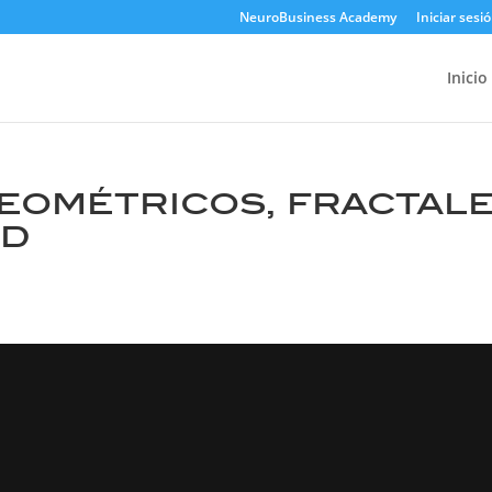
NeuroBusiness Academy
Iniciar sesi
Inicio
eométricos, fractale
ad