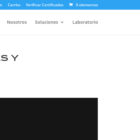
ón
Carrito
Verificar Certificados
0 elementos
Nosotros
Soluciones
Laboratorio
s y