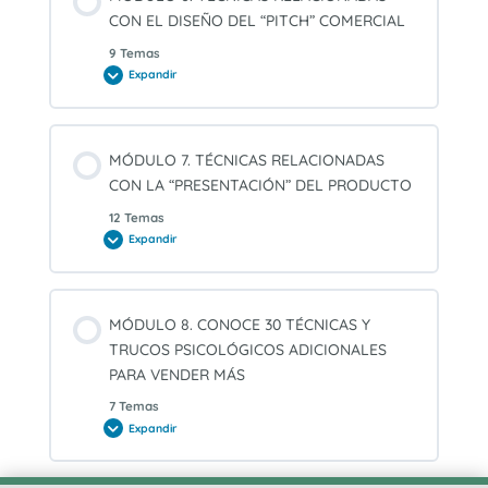
“FUERZA
PSICOLÓGICA”
CON EL DISEÑO DEL “PITCH” COMERCIAL
E
IMAGEN
9 Temas
DEL
VENDEDOR
Expandir
MÓDULO
6.
TÉCNICAS
RELACIONADAS
CON
EL
MÓDULO 7. TÉCNICAS RELACIONADAS
DISEÑO
DEL
CON LA “PRESENTACIÓN” DEL PRODUCTO
“PITCH”
COMERCIAL
12 Temas
Expandir
MÓDULO
7.
TÉCNICAS
RELACIONADAS
CON
LA
MÓDULO 8. CONOCE 30 TÉCNICAS Y
“PRESENTACIÓN”
DEL
TRUCOS PSICOLÓGICOS ADICIONALES
PRODUCTO
PARA VENDER MÁS
7 Temas
Expandir
MÓDULO
8.
CONOCE
30