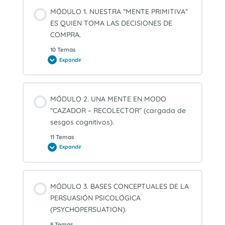
MÓDULO 1. NUESTRA “MENTE PRIMITIVA”
ES QUIEN TOMA LAS DECISIONES DE
COMPRA.
10 Temas
Expandir
MÓDULO
1.
NUESTRA
“MENTE
PRIMITIVA”
ES
MÓDULO 2. UNA MENTE EN MODO
QUIEN
TOMA
“CAZADOR – RECOLECTOR” (cargada de
LAS
DECISIONES
sesgos cognitivos).
DE
COMPRA.
11 Temas
Expandir
MÓDULO
2.
UNA
MENTE
EN
MODO
MÓDULO 3. BASES CONCEPTUALES DE LA
“CAZADOR
–
PERSUASIÓN PSICOLÓGICA
RECOLECTOR”
(cargada
(PSYCHOPERSUATION).
de
sesgos
8 Temas