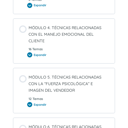
cognitivos).
Expandir
MÓDULO
3.
BASES
CONCEPTUALES
DE
LA
MÓDULO 4. TÉCNICAS RELACIONADAS
PERSUASIÓN
PSICOLÓGICA
CON EL MANEJO EMOCIONAL DEL
(PSYCHOPERSUATION).
CLIENTE
16 Temas
Expandir
MÓDULO
4.
TÉCNICAS
RELACIONADAS
CON
EL
MÓDULO 5. TÉCNICAS RELACIONADAS
MANEJO
EMOCIONAL
CON LA “FUERZA PSICOLÓGICA” E
DEL
CLIENTE
IMAGEN DEL VENDEDOR
12 Temas
Expandir
MÓDULO
5.
TÉCNICAS
RELACIONADAS
CON
LA
MÓDULO 6. TÉCNICAS RELACIONADAS